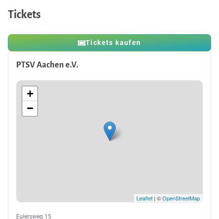
Tickets
Tickets kaufen
PTSV Aachen e.V.
+
−
Leaflet
| ©
OpenStreetMap
Eulersweg 15