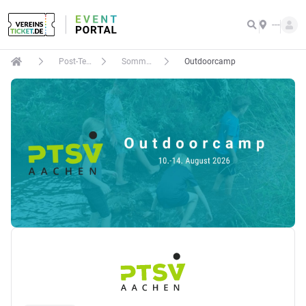
---
Post-Telekom SV 1925 Aachen
Sommerferien PTSV Fit4Kids Feriencamps
Outdoorcamp