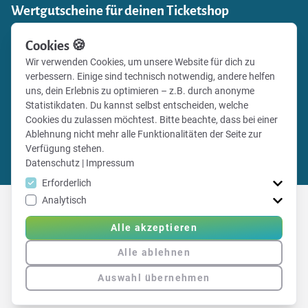
Wertgutscheine für deinen Ticketshop
Einnahmen generieren und zugleich Fanbindung stärken:
Cookies 🍪
Verkaufe mit Vereinsticket Gutscheine für die Events
Wir verwenden Cookies, um unsere Website für dich zu
deines Vereins in deinem eigenen Online-Shop und gib
verbessern. Einige sind technisch notwendig, andere helfen
deinen Fans deines Vereins die Möglichkeit, besondere
uns, dein Erlebnis zu optimieren – z.B. durch anonyme
Momente zu verschenken.
Statistikdaten. Du kannst selbst entscheiden, welche
Cookies du zulassen möchtest. Bitte beachte, dass bei einer
Ablehnung nicht mehr alle Funktionalitäten der Seite zur
Alle Infos
Verfügung stehen.
Gutscheinshop einrichten
Datenschutz
|
Impressum
Erforderlich
Analytisch
Alle akzeptieren
Erfahre hier mehr über Vereinsticket
Alle ablehnen
Auswahl übernehmen
|
Impressum