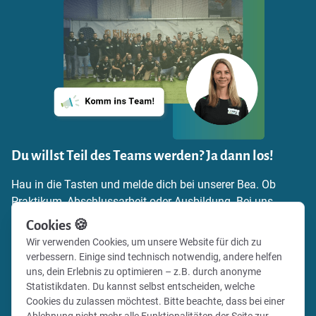
Du willst Teil des Teams werden? Ja dann los!
Hau in die Tasten und melde dich bei unserer Bea. Ob
Praktikum, Abschlussarbeit oder Ausbildung. Bei uns
findest du die Möglichkeit, dich einzubringen,
Cookies 🍪
Verantwortung zu übernehmen und echte Praxiserfahrung
Wir verwenden Cookies, um unsere Website für dich zu
zu sammeln. Schick uns einfach deine
verbessern. Einige sind technisch notwendig, andere helfen
Bewerbungsunterlagen und zeig uns, warum du zu uns
uns, dein Erlebnis zu optimieren – z.B. durch anonyme
passt.
Statistikdaten. Du kannst selbst entscheiden, welche
Cookies du zulassen möchtest. Bitte beachte, dass bei einer