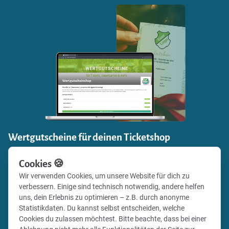
Wertgutscheine für deinen Ticketshop
Einnahmen generieren und zugleich Fanbindung stärken:
Cookies 🍪
Verkaufe mit Vereinsticket Gutscheine für die Events
Wir verwenden Cookies, um unsere Website für dich zu
deines Vereins in deinem eigenen Online-Shop und gib
verbessern. Einige sind technisch notwendig, andere helfen
deinen Fans deines Vereins die Möglichkeit, besondere
uns, dein Erlebnis zu optimieren – z.B. durch anonyme
Momente zu verschenken.
Statistikdaten. Du kannst selbst entscheiden, welche
Cookies du zulassen möchtest. Bitte beachte, dass bei einer