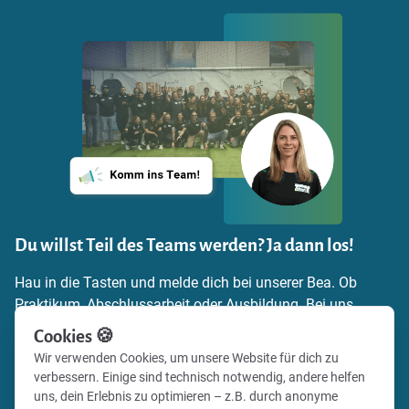
Du willst Teil des Teams werden? Ja dann los!
Hau in die Tasten und melde dich bei unserer Bea. Ob
Praktikum, Abschlussarbeit oder Ausbildung. Bei uns
findest du die Möglichkeit, dich einzubringen,
Cookies 🍪
Verantwortung zu übernehmen und echte Praxiserfahrung
Wir verwenden Cookies, um unsere Website für dich zu
zu sammeln. Schick uns einfach deine
verbessern. Einige sind technisch notwendig, andere helfen
Bewerbungsunterlagen und zeig uns, warum du zu uns
uns, dein Erlebnis zu optimieren – z.B. durch anonyme