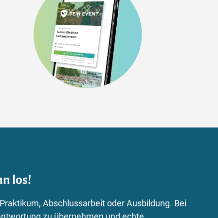
n los!
 Praktikum, Abschlussarbeit oder Ausbildung. Bei
Verantwortung zu übernehmen und echte