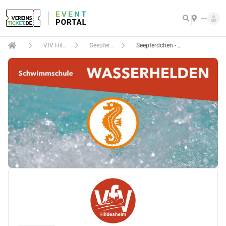
---
VfV Hildesheim e.V.
Seepferdchen - Probeschwimmen
Seepferdchen - Probeschwimmen