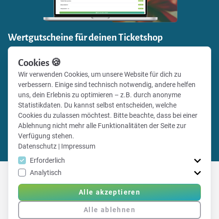
Wertgutscheine für deinen Ticketshop
Einnahmen generieren und zugleich Fanbindung stärken:
Cookies 🍪
Verkaufe mit Vereinsticket Gutscheine für die Events
Wir verwenden Cookies, um unsere Website für dich zu
deines Vereins in deinem eigenen Online-Shop und gib
verbessern. Einige sind technisch notwendig, andere helfen
deinen Fans deines Vereins die Möglichkeit, besondere
uns, dein Erlebnis zu optimieren – z.B. durch anonyme
Momente zu verschenken.
Statistikdaten. Du kannst selbst entscheiden, welche
Cookies du zulassen möchtest. Bitte beachte, dass bei einer
Ablehnung nicht mehr alle Funktionalitäten der Seite zur
Alle Infos
Verfügung stehen.
Gutscheinshop einrichten
Datenschutz
|
Impressum
Erforderlich
Analytisch
Alle akzeptieren
Erfahre hier mehr über Vereinsticket
Alle ablehnen