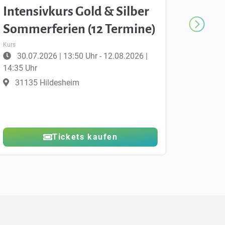
Intensivkurs Gold & Silber
Int
Sommerferien (12 Termine)
Som
Kurs
Kurs
30.07.2026 | 13:50 Uhr - 12.08.2026 |
30
14:35 Uhr
15:25
31135 Hildesheim
Aus
Tickets kaufen