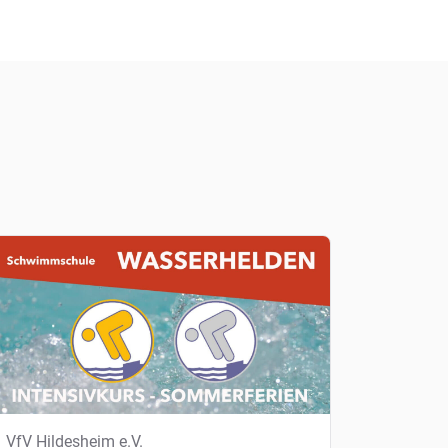
VfV Hildesheim e.V.
VfV H