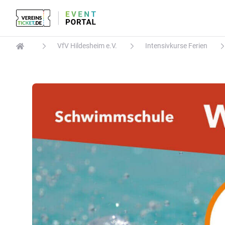
VfV Hildesheim e.V.
Intensivkurse Ferien