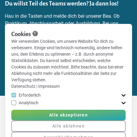
Du willst Teil des Teams werden? Ja dann los!
Hau in die Tasten und melde dich bei unserer Bea. Ob
Praktikum, Abschlussarbeit oder Ausbildung. Bei uns
findest du die Möglichkeit, dich einzubringen,
Cookies 🍪
Verantwortung zu übernehmen und echte Praxiserfahrung
Wir verwenden Cookies, um unsere Website für dich zu
zu sammeln. Schick uns einfach deine
verbessern. Einige sind technisch notwendig, andere helfen
Bewerbungsunterlagen und zeig uns, warum du zu uns
uns, dein Erlebnis zu optimieren – z.B. durch anonyme
passt.
Statistikdaten. Du kannst selbst entscheiden, welche
Cookies du zulassen möchtest. Bitte beachte, dass bei einer
Ablehnung nicht mehr alle Funktionalitäten der Seite zur
Zu den Stellenangeboten
Verfügung stehen.
b.lauck@total-fansports.com
Datenschutz
|
Impressum
Erforderlich
Analytisch
Alle akzeptieren
Erfahre hier mehr über Vereinsticket
Alle ablehnen