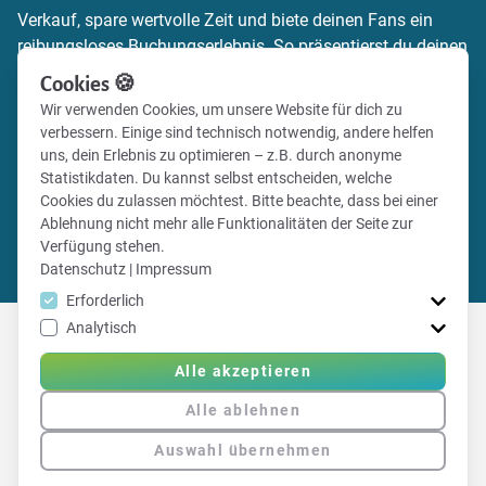
Verkauf, spare wertvolle Zeit und biete deinen Fans ein
reibungsloses Buchungserlebnis. So präsentierst du deinen
Verein zeitgemäß und professionell.
Cookies 🍪
Wir verwenden Cookies, um unsere Website für dich zu
Mehr Informationen zum Ticketing findest du auf unserer
verbessern. Einige sind technisch notwendig, andere helfen
Webseite – oder registriere dich und lege direkt mit deinem
uns, dein Erlebnis zu optimieren – z.B. durch anonyme
Ticketshop los!
Statistikdaten. Du kannst selbst entscheiden, welche
Cookies du zulassen möchtest. Bitte beachte, dass bei einer
Ablehnung nicht mehr alle Funktionalitäten der Seite zur
Mehr Informationen
Verfügung stehen.
Direkt registrieren
Datenschutz
|
Impressum
Erforderlich
Analytisch
Alle akzeptieren
Erfahre hier mehr über Vereinsticket
Alle ablehnen
Auswahl übernehmen
|
Impressum