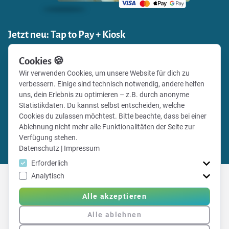
Jetzt neu: Tap to Pay + Kiosk
Nimm Zahlungen direkt über die VT Scan & Co App an und
Cookies 🍪
das ohne zusätzliches Kartenlesegerät.
Wir verwenden Cookies, um unsere Website für dich zu
Produkte antippen, Karte oder Wallet ans Smartphone
verbessern. Einige sind technisch notwendig, andere helfen
halten, bezahlt. Ideal für Vereinsheim, Events und
uns, dein Erlebnis zu optimieren – z.B. durch anonyme
Verkaufsstände. Frühstarter sparen ganze 40 %!
Statistikdaten. Du kannst selbst entscheiden, welche
Cookies du zulassen möchtest. Bitte beachte, dass bei einer
Ablehnung nicht mehr alle Funktionalitäten der Seite zur
Alle Infos
Verfügung stehen.
Tap to Pay einrichten
Datenschutz
|
Impressum
Erforderlich
Analytisch
Alle akzeptieren
Erfahre hier mehr über Vereinsticket
Alle ablehnen