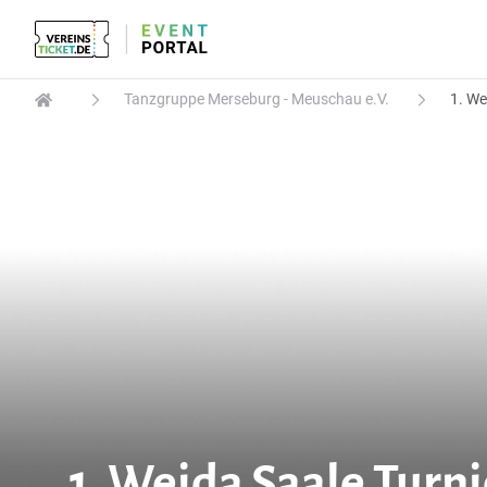
Tanzgruppe Merseburg - Meuschau e.V.
1. We
1. Weida Saale Turni