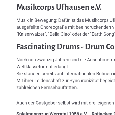
Musikcorps Ufhausen e.V.
Musik in Bewegung: Dafür ist das Musikcorps Uf
ausgefeilte Choreografie mit beeindruckenden v
"Kaiserwalzer", "Bella Ciao" oder der "Earth Song"
Fascinating Drums - Drum C
Nach nun zwanzig Jahren sind die Ausnahmetro
Weltklasseformat erlangt.
Sie standen bereits auf internationalen Bühnen i
Mit ihrer Leidenschaft zur Synchronizität begeis
zahlreichen Fernsehauftritten.
Auch der Gastgeber selbst wird mit drei eigene
Spielmannszug Werratal 1956 e.V. - Rotjacken C