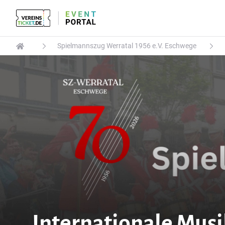
Spielmannszug Werratal 1956 e.V. Eschwege
Internationale Mus