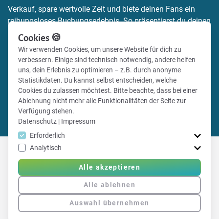
Verkauf, spare wertvolle Zeit und biete deinen Fans ein
reibungsloses Buchungserlebnis. So präsentierst du deinen
Verein zeitgemäß und professionell.
Cookies 🍪
Wir verwenden Cookies, um unsere Website für dich zu
Mehr Informationen zum Ticketing findest du auf unserer
verbessern. Einige sind technisch notwendig, andere helfen
Webseite – oder registriere dich und lege direkt mit deinem
uns, dein Erlebnis zu optimieren – z.B. durch anonyme
Ticketshop los!
Statistikdaten. Du kannst selbst entscheiden, welche
Cookies du zulassen möchtest. Bitte beachte, dass bei einer
Ablehnung nicht mehr alle Funktionalitäten der Seite zur
Mehr Informationen
Verfügung stehen.
Direkt registrieren
Datenschutz
|
Impressum
Erforderlich
Analytisch
Alle akzeptieren
Erfahre hier mehr über Vereinsticket
Alle ablehnen
Auswahl übernehmen
|
Impressum