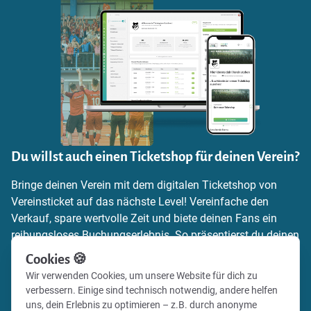
Du willst auch einen Ticketshop für deinen Verein?
Bringe deinen Verein mit dem digitalen Ticketshop von
Vereinsticket auf das nächste Level! Vereinfache den
Verkauf, spare wertvolle Zeit und biete deinen Fans ein
reibungsloses Buchungserlebnis. So präsentierst du deinen
Verein zeitgemäß und professionell.
Cookies 🍪
Wir verwenden Cookies, um unsere Website für dich zu
Mehr Informationen zum Ticketing findest du auf unserer
verbessern. Einige sind technisch notwendig, andere helfen
Webseite – oder registriere dich und lege direkt mit deinem
uns, dein Erlebnis zu optimieren – z.B. durch anonyme