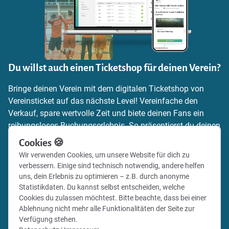
Du willst auch einen Ticketshop für deinen Verein?
Bringe deinen Verein mit dem digitalen Ticketshop von
Vereinsticket auf das nächste Level! Vereinfache den
Verkauf, spare wertvolle Zeit und biete deinen Fans ein
reibungsloses Buchungserlebnis. So präsentierst du deinen
Verein zeitgemäß und professionell.
Cookies 🍪
Wir verwenden Cookies, um unsere Website für dich zu
Mehr Informationen zum Ticketing findest du auf unserer
verbessern. Einige sind technisch notwendig, andere helfen
Webseite – oder registriere dich und lege direkt mit deinem
uns, dein Erlebnis zu optimieren – z.B. durch anonyme
Ticketshop los!
Statistikdaten. Du kannst selbst entscheiden, welche
Cookies du zulassen möchtest. Bitte beachte, dass bei einer
Ablehnung nicht mehr alle Funktionalitäten der Seite zur
Mehr Informationen
Verfügung stehen.
Direkt registrieren