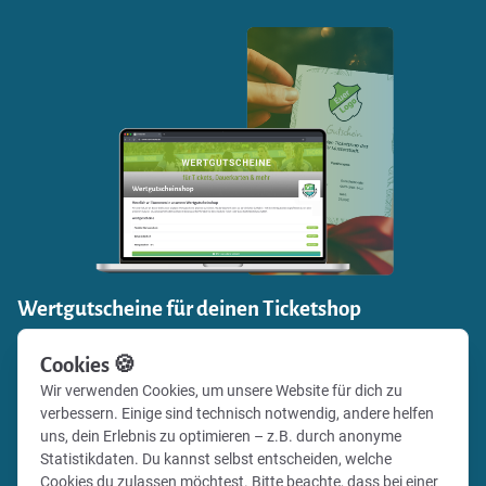
Wertgutscheine für deinen Ticketshop
Einnahmen generieren und zugleich Fanbindung stärken:
Cookies 🍪
Verkaufe mit Vereinsticket Gutscheine für die Events
Wir verwenden Cookies, um unsere Website für dich zu
deines Vereins in deinem eigenen Online-Shop und gib
verbessern. Einige sind technisch notwendig, andere helfen
deinen Fans deines Vereins die Möglichkeit, besondere
uns, dein Erlebnis zu optimieren – z.B. durch anonyme
Momente zu verschenken.
Statistikdaten. Du kannst selbst entscheiden, welche
Cookies du zulassen möchtest. Bitte beachte, dass bei einer