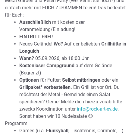
Metal Garden a la Peten Party (Wer kennt sie noch?) und
einfach mehr mit EUCH ZUSAMMEN feiern! Das bedeutet
für Euch:
Ausschließlich
mit kostenloser
Voranmeldung/Einladung!
EINTRITT FREI!
Neues Gelände!
Wo?
Auf der beliebten
Grillhütte in
Longuich
Wann?
05.09.2026, ab 18:00 Uhr
Kostenloser Campground
auf dem Gelände
(Begrenzt)
Optionen
für Futter:
Selbst mitbringen
oder ein
Grillpaket* vorbestellen.
Ein Grill ist vor Ort. Du
möchtest der Metal - Gemeinde einen Salat
spendieren? Gerne! Melde dich hierzu vorab bitte
zwecks Koordination unter
info@rock-art-ev.de
.
Sonst haben wir 10 Nudelsalate 😉
Programm:
Games (u.a.
Flunkyball
, Tischtennis, Cornhole, …)