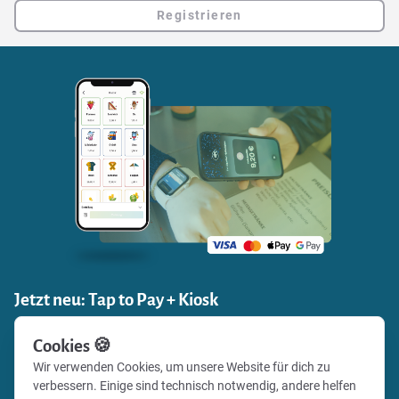
Registrieren
Jetzt neu: Tap to Pay + Kiosk
Nimm Zahlungen direkt über die VT Scan & Co App an und
Cookies 🍪
das ohne zusätzliches Kartenlesegerät.
Wir verwenden Cookies, um unsere Website für dich zu
Produkte antippen, Karte oder Wallet ans Smartphone
verbessern. Einige sind technisch notwendig, andere helfen