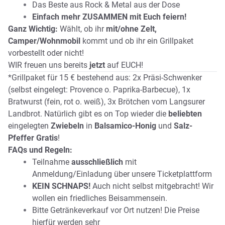
Das Beste aus Rock & Metal aus der Dose
Einfach mehr ZUSAMMEN mit Euch feiern!
Ganz Wichtig:
Wählt, ob ihr
mit/ohne Zelt,
Camper/Wohnmobil
kommt und ob ihr ein Grillpaket
vorbestellt oder nicht!
WIR freuen uns bereits
jetzt
auf EUCH!
*Grillpaket für 15 € bestehend aus: 2x Präsi-Schwenker
(selbst eingelegt: Provence o. Paprika-Barbecue), 1x
Bratwurst (fein, rot o. weiß), 3x Brötchen vom Langsurer
Landbrot. Natürlich gibt es on Top wieder die
beliebten
eingelegten
Zwiebeln
in
Balsamico-Honig
und
Salz-
Pfeffer
Gratis
!
FAQs und Regeln:
Teilnahme
ausschließlich
mit
Anmeldung/Einladung über unsere Ticketplattform
KEIN SCHNAPS!
Auch nicht selbst mitgebracht! Wir
wollen ein friedliches Beisammensein.
Bitte Getränkeverkauf vor Ort nutzen! Die Preise
hierfür werden sehr