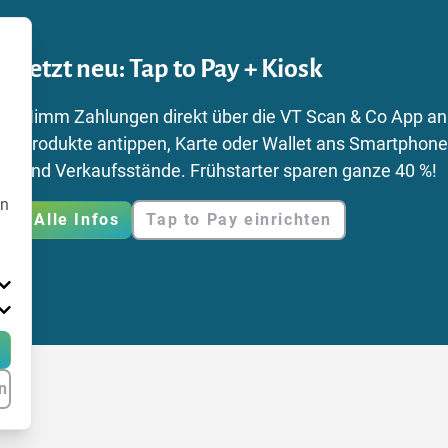
Jetzt neu: Tap to Pay + Kiosk
Nimm Zahlungen direkt über die VT Scan & Co App an 
Produkte antippen, Karte oder Wallet ans Smartphone h
und Verkaufsstände. Frühstarter sparen ganze 40 %!
en
Alle Infos
Tap to Pay einrichten
n