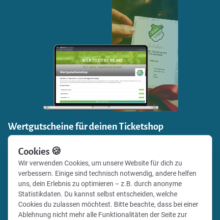
Wertgutscheine für deinen Ticketshop
Einnahmen generieren und zugleich Fanbindung stärken:
Cookies 🍪
Verkaufe mit Vereinsticket Gutscheine für die Events
Wir verwenden Cookies, um unsere Website für dich zu
deines Vereins in deinem eigenen Online-Shop und gib
verbessern. Einige sind technisch notwendig, andere helfen
deinen Fans deines Vereins die Möglichkeit, besondere
uns, dein Erlebnis zu optimieren – z.B. durch anonyme
Momente zu verschenken.
Statistikdaten. Du kannst selbst entscheiden, welche
Cookies du zulassen möchtest. Bitte beachte, dass bei einer
Ablehnung nicht mehr alle Funktionalitäten der Seite zur
Alle Infos