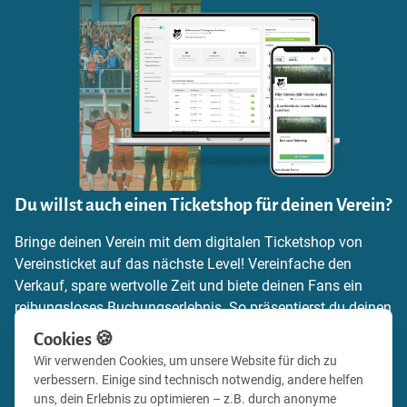
Du willst auch einen Ticketshop für deinen Verein?
Bringe deinen Verein mit dem digitalen Ticketshop von
Vereinsticket auf das nächste Level! Vereinfache den
Verkauf, spare wertvolle Zeit und biete deinen Fans ein
reibungsloses Buchungserlebnis. So präsentierst du deinen
Verein zeitgemäß und professionell.
Cookies 🍪
Wir verwenden Cookies, um unsere Website für dich zu
Mehr Informationen zum Ticketing findest du auf unserer
verbessern. Einige sind technisch notwendig, andere helfen
Webseite – oder registriere dich und lege direkt mit deinem
uns, dein Erlebnis zu optimieren – z.B. durch anonyme