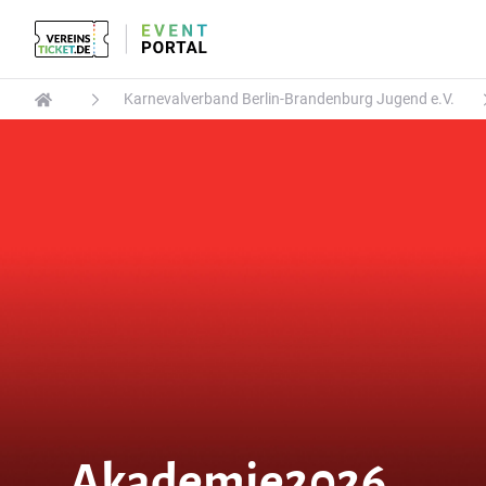
Karnevalverband Berlin-Brandenburg Jugend e.V.
Akademie2026