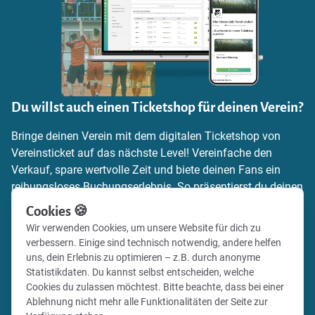
Du willst auch einen Ticketshop für deinen Verein?
Bringe deinen Verein mit dem digitalen Ticketshop von
Vereinsticket auf das nächste Level! Vereinfache den
Verkauf, spare wertvolle Zeit und biete deinen Fans ein
reibungsloses Buchungserlebnis. So präsentierst du deinen
Verein zeitgemäß und professionell.
Cookies 🍪
Wir verwenden Cookies, um unsere Website für dich zu
Mehr Informationen zum Ticketing findest du auf unserer
verbessern. Einige sind technisch notwendig, andere helfen
Webseite – oder registriere dich und lege direkt mit deinem
uns, dein Erlebnis zu optimieren – z.B. durch anonyme
Ticketshop los!
Statistikdaten. Du kannst selbst entscheiden, welche
Cookies du zulassen möchtest. Bitte beachte, dass bei einer
Ablehnung nicht mehr alle Funktionalitäten der Seite zur
Mehr Informationen