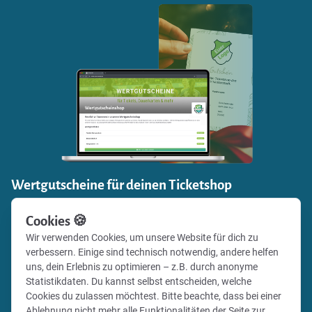
Wertgutscheine für deinen Ticketshop
Einnahmen generieren und zugleich Fanbindung stärken:
Cookies 🍪
Verkaufe mit Vereinsticket Gutscheine für die Events
Wir verwenden Cookies, um unsere Website für dich zu
deines Vereins in deinem eigenen Online-Shop und gib
verbessern. Einige sind technisch notwendig, andere helfen
deinen Fans deines Vereins die Möglichkeit, besondere
uns, dein Erlebnis zu optimieren – z.B. durch anonyme
Momente zu verschenken.
Statistikdaten. Du kannst selbst entscheiden, welche
Cookies du zulassen möchtest. Bitte beachte, dass bei einer
Ablehnung nicht mehr alle Funktionalitäten der Seite zur