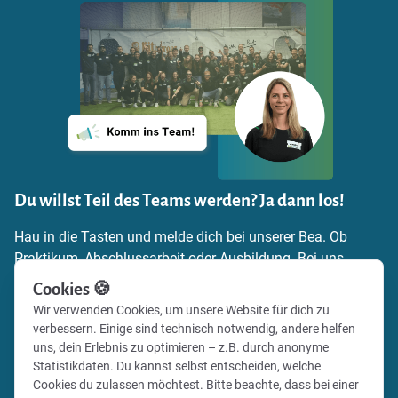
Du willst Teil des Teams werden? Ja dann los!
Hau in die Tasten und melde dich bei unserer Bea. Ob
Praktikum, Abschlussarbeit oder Ausbildung. Bei uns
findest du die Möglichkeit, dich einzubringen,
Cookies 🍪
Verantwortung zu übernehmen und echte Praxiserfahrung
Wir verwenden Cookies, um unsere Website für dich zu
zu sammeln. Schick uns einfach deine
verbessern. Einige sind technisch notwendig, andere helfen
Bewerbungsunterlagen und zeig uns, warum du zu uns
uns, dein Erlebnis zu optimieren – z.B. durch anonyme
passt.
Statistikdaten. Du kannst selbst entscheiden, welche
Cookies du zulassen möchtest. Bitte beachte, dass bei einer