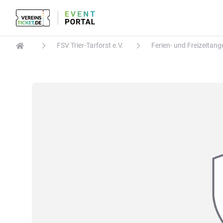
FSV Trier-Tarforst e.V.
Ferien- und Freizeitan