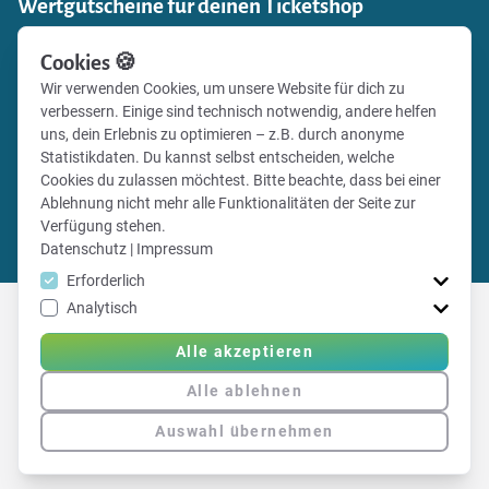
Wertgutscheine für deinen Ticketshop
Einnahmen generieren und zugleich Fanbindung stärken:
Cookies 🍪
Verkaufe mit Vereinsticket Gutscheine für die Events
Wir verwenden Cookies, um unsere Website für dich zu
deines Vereins in deinem eigenen Online-Shop und gib
verbessern. Einige sind technisch notwendig, andere helfen
deinen Fans deines Vereins die Möglichkeit, besondere
uns, dein Erlebnis zu optimieren – z.B. durch anonyme
Momente zu verschenken.
Statistikdaten. Du kannst selbst entscheiden, welche
Cookies du zulassen möchtest. Bitte beachte, dass bei einer
Ablehnung nicht mehr alle Funktionalitäten der Seite zur
Alle Infos
Verfügung stehen.
Gutscheinshop einrichten
Datenschutz
|
Impressum
Erforderlich
Analytisch
Alle akzeptieren
Erfahre hier mehr über Vereinsticket
Alle ablehnen
Auswahl übernehmen
|
Impressum