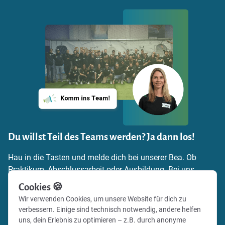
Du willst Teil des Teams werden? Ja dann los!
Hau in die Tasten und melde dich bei unserer Bea. Ob
Praktikum, Abschlussarbeit oder Ausbildung. Bei uns
findest du die Möglichkeit, dich einzubringen,
Cookies 🍪
Verantwortung zu übernehmen und echte Praxiserfahrung
Wir verwenden Cookies, um unsere Website für dich zu
zu sammeln. Schick uns einfach deine
verbessern. Einige sind technisch notwendig, andere helfen
Bewerbungsunterlagen und zeig uns, warum du zu uns
uns, dein Erlebnis zu optimieren – z.B. durch anonyme