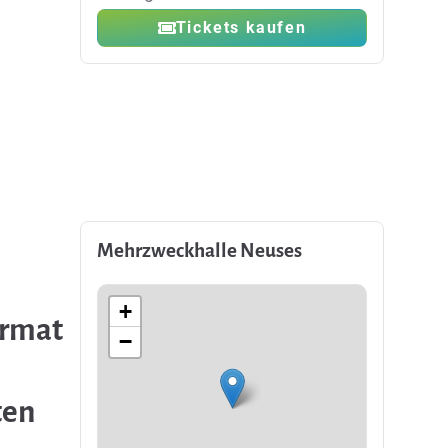
Tickets kaufen
Mehrzweckhalle Neuses
+
ormat
−
ten