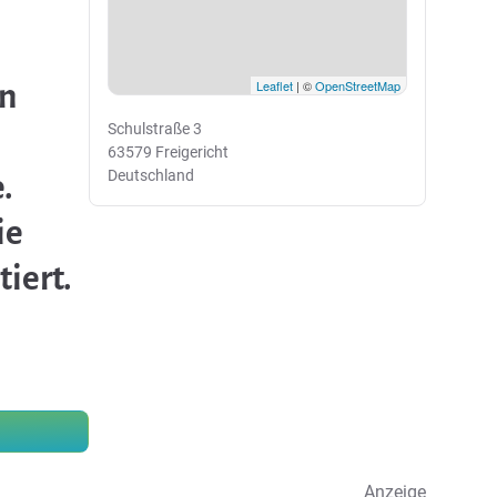
Leaflet
| ©
OpenStreetMap
ln
Schulstraße 3
63579 Freigericht
Deutschland
.
ie
iert.
Anzeige