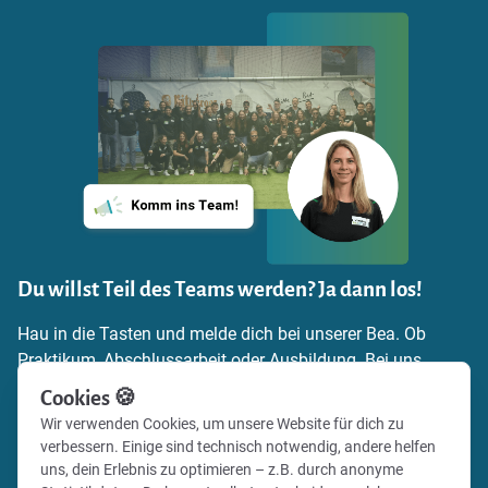
Du willst Teil des Teams werden? Ja dann los!
Hau in die Tasten und melde dich bei unserer Bea. Ob
Praktikum, Abschlussarbeit oder Ausbildung. Bei uns
findest du die Möglichkeit, dich einzubringen,
Cookies 🍪
Verantwortung zu übernehmen und echte Praxiserfahrung
Wir verwenden Cookies, um unsere Website für dich zu
zu sammeln. Schick uns einfach deine
verbessern. Einige sind technisch notwendig, andere helfen
Bewerbungsunterlagen und zeig uns, warum du zu uns
uns, dein Erlebnis zu optimieren – z.B. durch anonyme